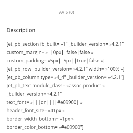
AVIS (0)
Description
[et_pb_section fb_built= »1″ _builder_version= »4.2.1″
custom_margin= »||0px||false|false »
custom_padding= »5px||5px||true|false »]
[et_pb_row _builder_version= »4.2.1″ width= »100% »]
[et_pb_column type= »4_4″ _builder_version= »4.2.1″]
[et_pb_text module_class= »assoc-product »
_builder_version= »4.2.1″
text_font= »|||on||||#e09900| »
header_font_size= »41px »
border_width_bottom= »1px »
border_color_bottom= »#e09900″]