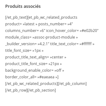
Produits associés
[/et_pb_text][et_pb_wc_related_products
product= »latest » posts_number= »4″
columns_number= »6″ icon_hover_color= »#e02b20″
module_class= »assoc-product-module »
_builder_version= »4.2.1″ title_text_color= »#ffffff »
title_font_size= »1px »
product_title_text_align= »center »
product_title_font_size= »21px »
background_enable_color= »off »
border_color_all= »#eaeaea »]
[/et_pb_wc_related_products][/et_pb_column]
[/et_pb_row][/et_pb_section]